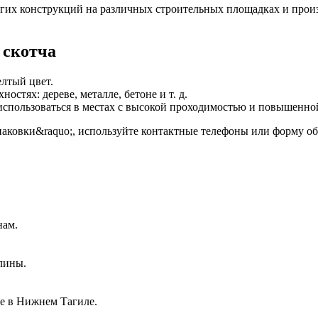
угих конструкций на различных строительных площадках и произ
 скотча
лтый цвет.
стях: дереве, металле, бетоне и т. д.
 использоваться в местах с высокой проходимостью и повышенн
аковки&raquo;, используйте контактные телефоны или форму об
нам.
лины.
ве в Нижнем Тагиле.