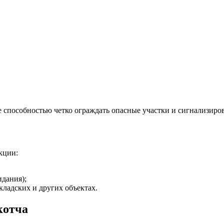
е способностью четко ограждать опасные участки и сигнализиро
кции:
идания);
кладских и других объектах.
котча